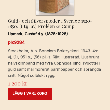
Guld- och Silversmeder i Sverige 1520-
1850. [Utg. av] Fröléen & Comp.
Upmark, Gustaf d.y. (1875-1928).
pix9284
Stockholm, Alb. Bonniers Boktryckeri, 1943. 4:o.
vj, (1), 951 s., (56) pl.-s. Rikt illustrerad. Ljusbrunt
halvskinnband med fyra upphöjda bind, ryggtitel i
guld samt marmorerat pärmpapper och sprängda
snitt. Något solblekt rygg.
1 200
kr
LÄGG I VARUKORG