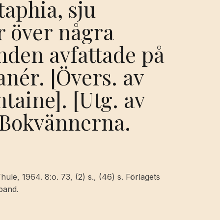
aphia, sju
r över några
nden avfattade på
anér. [Övers. av
taine]. [Utg. av
] Bokvännerna.
le, 1964. 8:o. 73, (2) s., (46) s. Förlagets
band.