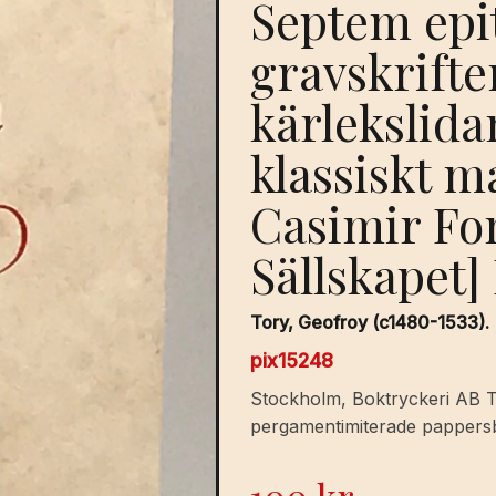
Septem epit
gravskrifte
kärlekslida
klassiskt m
Casimir Fon
Sällskapet
Tory, Geofroy (c1480-1533).
pix15248
Stockholm, Boktryckeri AB Thu
pergamentimiterade pappers