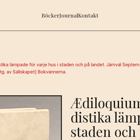
Böcker
Journal
Kontakt
tika lämpade för varje hus i staden och på landet. Jämväl Septem e
Utg. av Sällskapet] Bokvännerna.
Ædiloquium
distika läm
staden och 