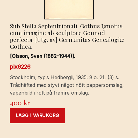
Sub Stella Septentrionali. Gothus Ignotus
cum imagine ab sculptore Gounod
perfecta. [Utg. av] Germanitas Genealogiæ
Gothica.
[Olsson, Sven (1882-1944)].
pix6226
Stockholm, typis Hedbergii, 1935. 8:o. 21, (3) s.
Trådhäftad med styvt något nött pappersomslag,
vapenbild i rött på främre omslag.
400
kr
LÄGG I VARUKORG