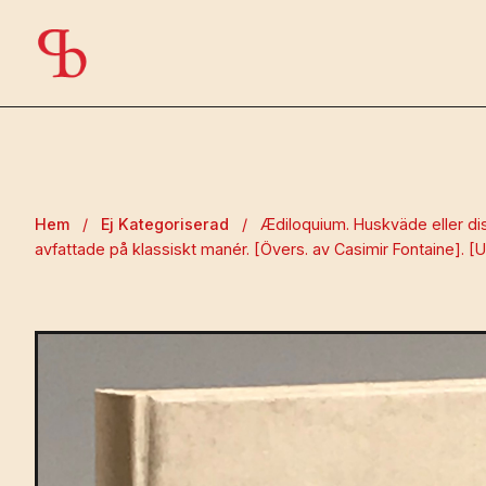
Hem
/
Ej Kategoriserad
/
Ædiloquium. Huskväde eller dis
avfattade på klassiskt manér. [Övers. av Casimir Fontaine]. [