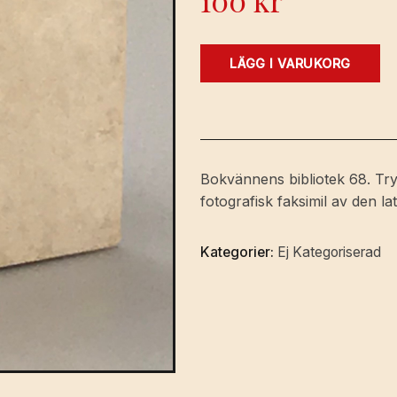
100
kr
Ædiloquium.
LÄGG I VARUKORG
Huskväde
eller
distika
lämpade
för
Bokvännens bibliotek 68. Try
varje
fotografisk faksimil av den l
hus
i
Kategorier:
Ej Kategoriserad
staden
och
på
landet.
Jämväl
Septem
epitaphia,