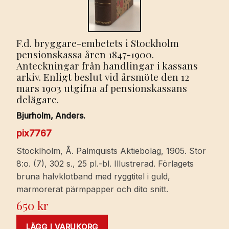
F.d. bryggare-embetets i Stockholm
pensionskassa åren 1847-1900.
Anteckningar från handlingar i kassans
arkiv. Enligt beslut vid årsmöte den 12
mars 1903 utgifna af pensionskassans
delägare.
Bjurholm, Anders.
pix7767
Stocklholm, Å. Palmquists Aktiebolag, 1905. Stor
8:o. (7), 302 s., 25 pl.-bl. Illustrerad. Förlagets
bruna halvklotband med ryggtitel i guld,
marmorerat pärmpapper och dito snitt.
650
kr
LÄGG I VARUKORG