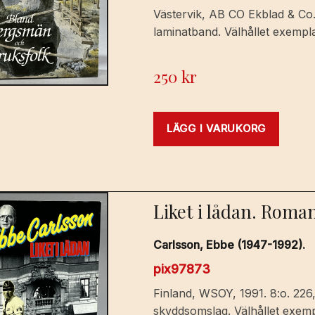
Västervik, AB CO Ekblad & Co., 
laminatband. Välhållet exemplar
250
kr
LÄGG I VARUKORG
Liket i lådan. Roman
Carlsson, Ebbe (1947-1992).
pix97873
Finland, WSOY, 1991. 8:o. 226,
skyddsomslag. Välhållet exempl