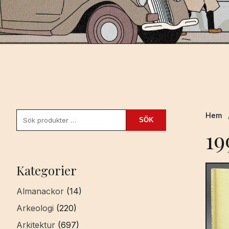
Sök
Hem
SÖK
efter:
19
Kategorier
Almanackor
(14)
Arkeologi
(220)
Arkitektur
(697)