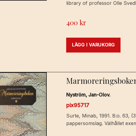
library of professor Olle Sved
400
kr
LÄGG I VARUKORG
Marmoreringsboken. 
Nyström, Jan-Olov.
pix95717
Surte, Minab, 1991. 8:o. 63, (3
pappersomslag. Välhållet exe