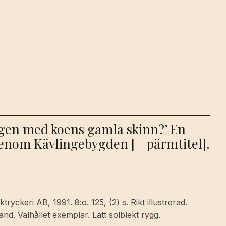
igen med koens gamla skinn?’ En
 genom Kävlingebygden [= pärmtitel].
ktryckeri AB, 1991. 8:o. 125, (2) s. Rikt illustrerad.
and. Välhållet exemplar. Lätt solblekt rygg.