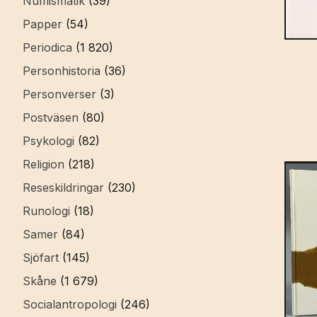
Numismatik
(39)
Papper
(54)
Periodica
(1 820)
Personhistoria
(36)
Personverser
(3)
Postväsen
(80)
Psykologi
(82)
Religion
(218)
Reseskildringar
(230)
Runologi
(18)
Samer
(84)
Sjöfart
(145)
Skåne
(1 679)
Socialantropologi
(246)