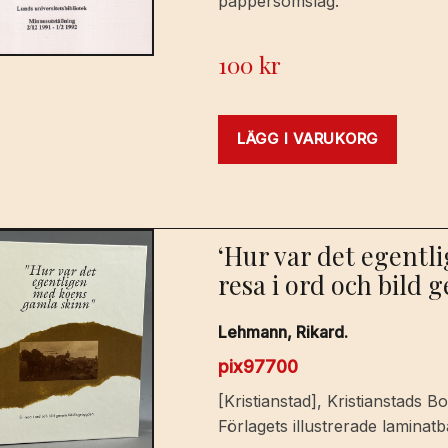
pappersomslag.
100
kr
LÄGG I VARUKORG
‘Hur var det egentl
resa i ord och bild
Lehmann, Rikard.
pix97700
[Kristianstad], Kristianstads Bo
Förlagets illustrerade laminatb