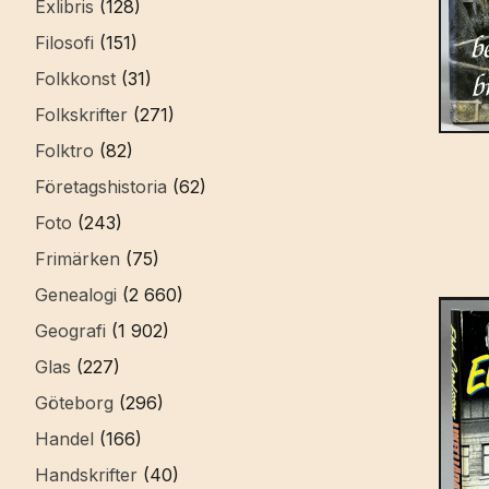
Exlibris
(128)
Filosofi
(151)
Folkkonst
(31)
Folkskrifter
(271)
Folktro
(82)
Företagshistoria
(62)
Foto
(243)
Frimärken
(75)
Genealogi
(2 660)
Geografi
(1 902)
Glas
(227)
Göteborg
(296)
Handel
(166)
Handskrifter
(40)