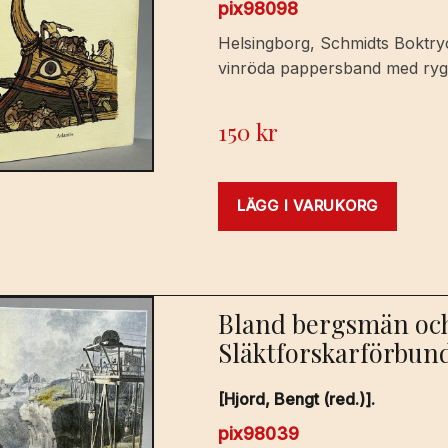
pix98098
Helsingborg, Schmidts Boktryck
vinröda pappersband med ryggt
150
kr
LÄGG I VARUKORG
Bland bergsmän och 
Släktforskarförbund
[Hjord, Bengt (red.)].
pix98039