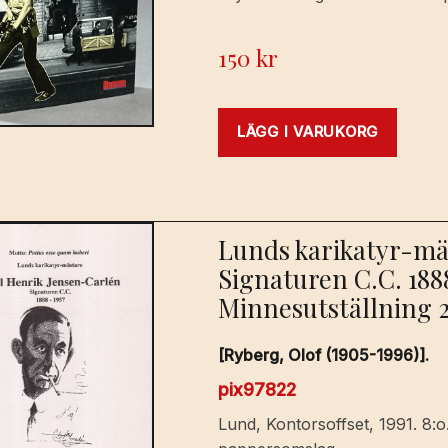
150
kr
LÄGG I VARUKORG
Lunds karikatyr-mä
Signaturen C.C. 1888
Minnesutställning 2/
[Ryberg, Olof (1905-1996)].
pix97822
Lund, Kontorsoffset, 1991. 8:o