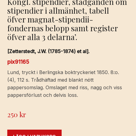
Kongl. stipendier, stadganden om
stipendier i allmänhet, tabell
öfver magnat-stipendii-
fondernas belopp samt register
öfver alla 3 delarna’.
[Zetterstedt, J.W. (1785-1874) et al].
pix91165
Lund, tryckt i Berlingska boktryckeriet 1850. 8:o.
(4), 112 s. Trådhäftad med blankt nött
pappersomslag. Omslaget med riss, nagg och viss
pappersförlust och delvis loss.
250
kr