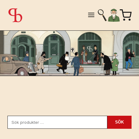
Sök
SÖK
efter: