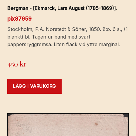
Bergman - [Ekmarck, Lars August (1785-1869)].
pix87959
Stockholm, P.A. Norstedt & Söner, 1850. 8:o. 6 s., (1
blankt) bl. Tagen ur band med svart
pappersryggremsa. Liten fläck vid yttre marginal.
450
kr
LÄGG I VARUKORG