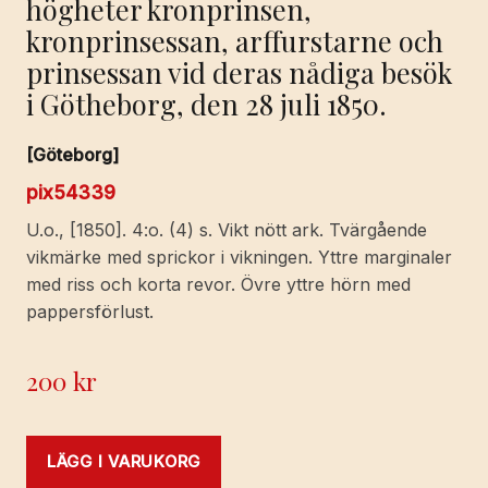
högheter kronprinsen,
kronprinsessan, arffurstarne och
prinsessan vid deras nådiga besök
i Götheborg, den 28 juli 1850.
[Göteborg]
pix54339
U.o., [1850]. 4:o. (4) s. Vikt nött ark. Tvärgående
vikmärke med sprickor i vikningen. Yttre marginaler
med riss och korta revor. Övre yttre hörn med
pappersförlust.
200
kr
LÄGG I VARUKORG