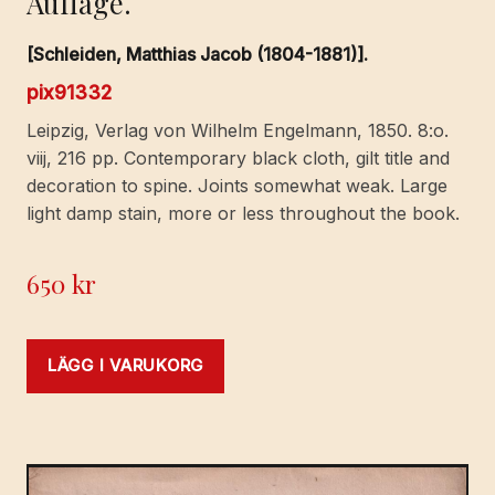
Auflage.
[Schleiden, Matthias Jacob (1804-1881)].
pix91332
Leipzig, Verlag von Wilhelm Engelmann, 1850. 8:o.
viij, 216 pp. Contemporary black cloth, gilt title and
decoration to spine. Joints somewhat weak. Large
light damp stain, more or less throughout the book.
650
kr
LÄGG I VARUKORG