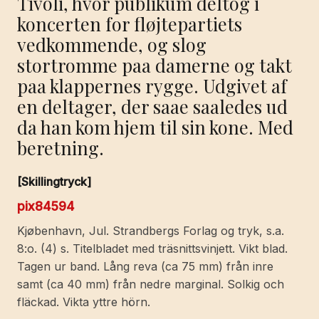
Tivoli, hvor publikum deltog i
koncerten for fløjtepartiets
vedkommende, og slog
stortromme paa damerne og takt
paa klappernes rygge. Udgivet af
en deltager, der saae saaledes ud
da han kom hjem til sin kone. Med
beretning.
[Skillingtryck]
pix84594
Kjøbenhavn, Jul. Strandbergs Forlag og tryk, s.a.
8:o. (4) s. Titelbladet med träsnittsvinjett. Vikt blad.
Tagen ur band. Lång reva (ca 75 mm) från inre
samt (ca 40 mm) från nedre marginal. Solkig och
fläckad. Vikta yttre hörn.