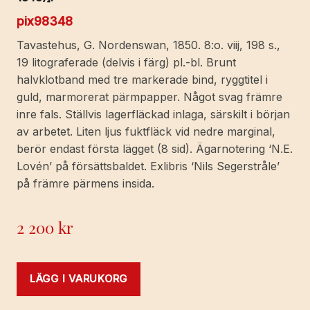
pix98348
Tavastehus, G. Nordenswan, 1850. 8:o. viij, 198 s.,
19 litograferade (delvis i färg) pl.-bl. Brunt
halvklotband med tre markerade bind, ryggtitel i
guld, marmorerat pärmpapper. Något svag främre
inre fals. Ställvis lagerfläckad inlaga, särskilt i början
av arbetet. Liten ljus fuktfläck vid nedre marginal,
berör endast första lägget (8 sid). Ägarnotering ‘N.E.
Lovén’ på försättsbaldet. Exlibris ‘Nils Segerstråle’
på främre pärmens insida.
2 200
kr
LÄGG I VARUKORG