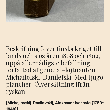
Beskrifning öfver finska kriget till
lands och sjös åren 1808 och 1809,
uppå allernådigste befallning
författad af general-löjtnanten
Michailofski-Danilefski. Med tjugo
plancher. Öfversättning ifrån
ryskan.
[Michajlovskij-Danilevskij, Aleksandr Ivanovic (1789-
1848)].